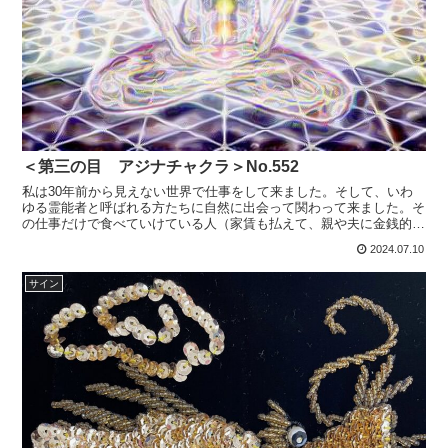
＜第三の目 アジナチャクラ＞No.552
私は30年前から見えない世界で仕事をして来ました。そして、いわ
ゆる霊能者と呼ばれる方たちに自然に出会って関わって来ました。そ
の仕事だけで食べていけている人（家賃も払えて、親や夫に金銭的に
全く頼っていない人）が本当のプロといえます。霊能が本業...
2024.07.10
サイン