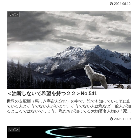
より『「産土神社」「鎮守神社」「産土神社」（うぶすな...
2024.06.12
サイン
＜油断しないで希望を持つ２２＞No.541
世界の支配層（悪しき宇宙人含む）の中で、誰でも知っている表に出
ている人とそうでない人がいます。そうでない人は私など一般人が知
るところではないでしょう。私たちが知ってる大物著名人物の「死」
のニュースは何かの合図なのですがまずは2022年9月エ...
2023.11.19
サイン