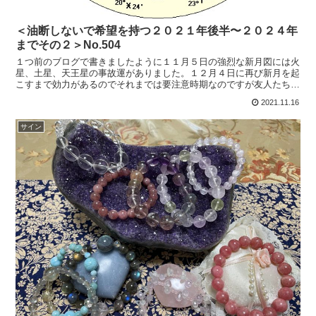
＜油断しないで希望を持つ２０２１年後半〜２０２４年
までその２＞No.504
１つ前のブログで書きましたように１１月５日の強烈な新月図には火
星、土星、天王星の事故運がありました。１２月４日に再び新月を起
こすまで効力があるのでそれまでは要注意時期なのですが友人たちと
１１月１２日～１４日まで２泊の旅行に出かけていました。...
2021.11.16
サイン