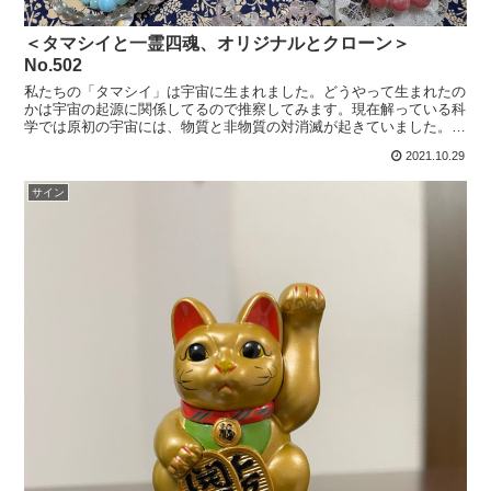
＜タマシイと一霊四魂、オリジナルとクローン＞
No.502
私たちの「タマシイ」は宇宙に生まれました。どうやって生まれたの
かは宇宙の起源に関係してるので推察してみます。現在解っている科
学では原初の宇宙には、物質と非物質の対消滅が起きていました。物
質と非物質が出会うとどこかに消えて失くなっていくのです...
2021.10.29
サイン