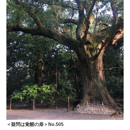
＜疑問は覚醒の扉＞No.505