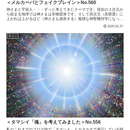
＜メルカーバとフェイクブレイン＞No.560
神さまと宇宙人・・・ずっと考えてきたテーマです。現在の３次元か
ら始まる地球では神さまは非物質体です。そして高次元（高密度）に
上がれば上がるほど（神さまも成長する）複雑な神聖幾何学になって
いきます。宇宙人はまだ物質体で姿（ヒューマノイド、非ヒ...
2025.02.27
サイン
＜タマシイ「魂」を考えてみました＞No.556
私のこれまでのブログ内で「タマシイ」とカタカナで表記している時