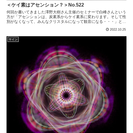
＜ケイ素はアセンション？＞No.522
何回か書いてきました澤野大樹さん主催のセミナーで白峰さんという
方が「アセンションは、炭素系からケイ素系に変わります。そして性
別がなくなって、みんなクリスタルになって観音になる・・・」とア
センションについて語りました。２００７年のことです。ま...
2022.10.25
サイン