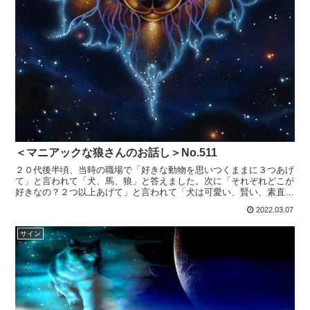
＜マニアックな狼さんのお話し＞No.511
２０代後半頃、当時の職場で「好きな動物を思いつくままに３つあげ
て」と言われて「犬、馬、狼」と答えました。次に「それぞれどこが
好きなの？２つ以上あげて」と言われて「犬は可愛い、賢い、素直」
「馬は早い、自由」「狼は強い、自立している」と答えまし...
2022.03.07
サイン