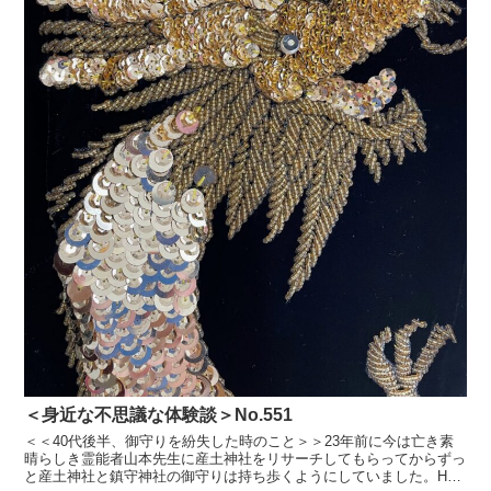
＜身近な不思議な体験談＞No.551
＜＜40代後半、御守りを紛失した時のこと＞＞23年前に今は亡き素
晴らしき霊能者山本先生に産土神社をリサーチしてもらってからずっ
と産土神社と鎮守神社の御守りは持ち歩くようにしていました。HP