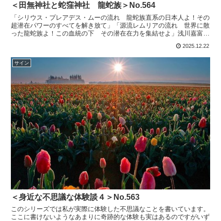
＜田無神社と蛇窪神社 龍蛇族＞No.564
「シリウス・プレアデス・ムーの流れ 龍蛇族直系の日本人よ！その
超潜在パワーのすべてを解き放て」「源流レムリアの流れ 世界に散
った龍蛇族よ！この血統の下 その潜在在力を集結せよ」浅川嘉富氏
（ヒカルランド）（ヒカルランドさんの本は書籍の題名が長...
2025.12.22
サイン
＜身近な不思議な体験談４＞No.563
このシリーズでは私が実際に体験した不思議なことを書いています。
ここに書けないようなあまりに奇跡的な体験も実はあるのですがいず