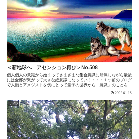
＜新地球へ アセンション再び＞No.508
個人個人の意識から始まってさまざまな集合意識に所属しながら最後
には全部が繋がって大きな総意識になっていく・・・１つ前のブログ
で人類とアメジストを例にとって量子の世界から「意識」のことを書
きました。全てが繋がっているということと、全てが１つで...
2022.01.15
サイン