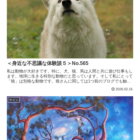
＜身近な不思議な体験談５＞No.565
私は動物が大好きです。特に、犬、猫、馬は人間と共に遊び仕事もし
ます。地球に生きる特別な動物だと思っています。そして私にとって
「狼」は別格な動物です。狼さんに関しては1つ前のブログでも触れ
ています。 Xの投稿で見てしまったのがあります。里親探...
2026.02.16
サイン