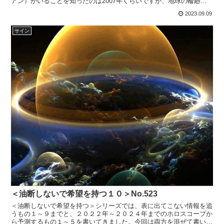
アン）がいることを知ったのは2007年くらいですが、地球の輪廻転
生システムが壊れていることを知ったのはその10年後く...
2023.09.09
サイン
＜油断しないで希望を持つ１０＞No.523
＜油断しないで希望を持つ＞シリーズでは、表に出てこない情報を追
うもの１～９までと、２０２２年～２０２４年までのホロスコープか
ら予測するもの１～５を書いてきました。今回は両方を混ぜて書いて