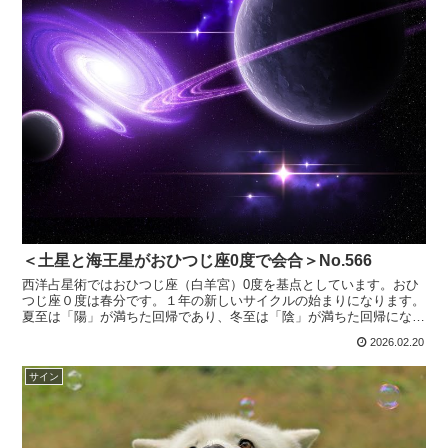
＜土星と海王星がおひつじ座0度で会合＞No.566
西洋占星術ではおひつじ座（白羊宮）0度を基点としています。おひ
つじ座０度は春分です。１年の新しいサイクルの始まりになります。
夏至は「陽」が満ちた回帰であり、冬至は「陰」が満ちた回帰になり
ます。その中間に秋分があります。2026年2月21日A...
2026.02.20
サイン