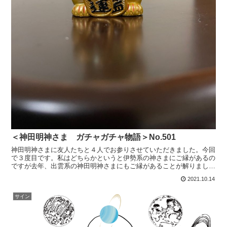
＜神田明神さま ガチャガチャ物語＞No.501
神田明神さまに友人たちと４人でお参りさせていただきました。今回
で３度目です。私はどちらかというと伊勢系の神さまにご縁があるの
ですが去年、出雲系の神田明神さまにもご縁があることが解りまし
た。神田明神公式HPから御祭神は、大己貴命さま、少名彦命...
2021.10.14
サイン