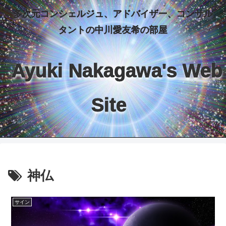
多次元コンシェルジュ、アドバイザー、コンサル
タントの中川愛友希の部屋
Ayuki Nakagawa's Web
Site
神仏
サイン