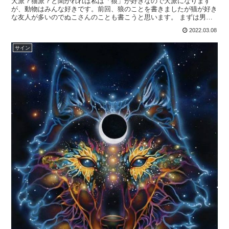
犬派？猫派？と聞かれれば私は「狼」が好きなので犬派になります
が、動物はみんな好きです。前回、狼のことを書きましたが猫が好き
な友人が多いのでぬこさんのことも書こうと思います。 まずは男性
性と女性性のお話からです。東洋思想「陰陽」理論では、男性...
2022.03.08
サイン