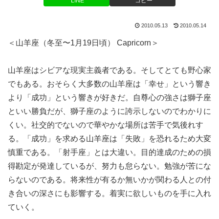
LINE
コピー
2010.05.13
2010.05.14
＜山羊座（冬至〜1月19日頃） Capricorn＞
山羊座はシビアな現実主義者である。そしてとても野心家
でもある。おそらく大多数の山羊座は「幸せ」という響き
より「成功」という響きが好きだ。自尊心の強さは獅子座
といい勝負だが、獅子座のように誇示しないのでわかりに
くい。社交的でないので華やかな場所は苦手で気後れす
る。「成功」を求める山羊座は「失敗」を恐れるため大変
慎重である。「射手座」とは大違い。目的達成のための損
得勘定が発達しているが、努力も怠らない。勉強が苦にな
らないのである。将来性が有るか無いかが関わる人との付
き合いの深さにも影響する。着実に欲しいものを手に入れ
ていく。