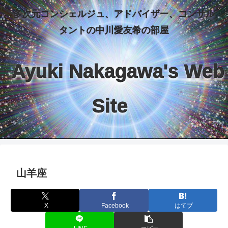
多次元コンシェルジュ、アドバイザー、コンサル
タントの中川愛友希の部屋
Ayuki Nakagawa's Web
Site
山羊座
X
Facebook
はてブ