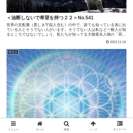
＜油断しないで希望を持つ２２＞No.541
世界の支配層（悪しき宇宙人含む）の中で、誰でも知っている表に出
ている人とそうでない人がいます。そうでない人は私など一般人が知
るところではないでしょう。私たちが知ってる大物著名人物の「死」
のニュースは何かの合図なのですがまずは2022年9月エ...
2023.11.19
サイン
メニュー
ホーム
検索
トップ
サイドバー