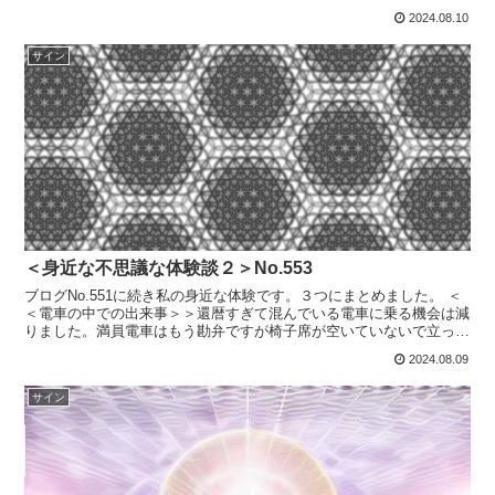
から朝日を仰ぐなんて夢のまた夢ですが占星術で「太陽」が...
2024.08.10
サイン
＜身近な不思議な体験談２＞No.553
ブログNo.551に続き私の身近な体験です。３つにまとめました。 ＜
＜電車の中での出来事＞＞還暦すぎて混んでいる電車に乗る機会は減
りました。満員電車はもう勘弁ですが椅子席が空いていないで立って
乗っている時があります。電車に乗る時に、ちょこっ...
2024.08.09
サイン