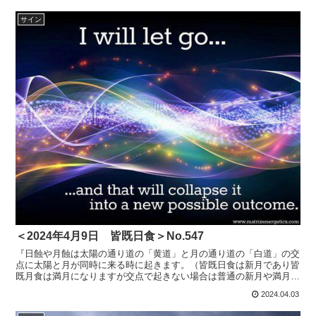
サイン
＜2024年4月9日 皆既日食＞No.547
『日蝕や月蝕は太陽の通り道の「黄道」と月の通り道の「白道」の交
点に太陽と月が同時に来る時に起きます。（皆既日食は新月であり皆
既月食は満月になりますが交点で起きない場合は普通の新月や満月に
なります）黄道も白道も円周なので重なる交点は２つありま...
2024.04.03