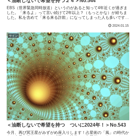
＜油断しないで希望を持つ２４＞No.544
EBS（世界緊急同時放送）というのがあると知って4年近くが過ぎま
した。「来るよ」って言い続けて2年以上？（もっとかな）が経ちま
した。私を含めて「来る来る詐欺」になってしまった人も多いです。
日時の予想はなかなかできないしQプランとは軍事作戦な...
2024.01.15
サイン
＜油断しないで希望を持つ ついに2024年！＞No.543
今月、再び冥王星がみずがめ座入りします！占星術の「風」の時代か