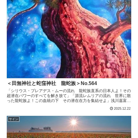
＜田無神社と蛇窪神社 龍蛇族＞No.564
「シリウス・プレアデス・ムーの流れ 龍蛇族直系の日本人よ！その
超潜在パワーのすべてを解き放て」「源流レムリアの流れ 世界に散
った龍蛇族よ！この血統の下 その潜在在力を集結せよ」浅川嘉富氏
（ヒカルランド）（ヒカルランドさんの本は書籍の題名が長...
2025.12.22
サイン