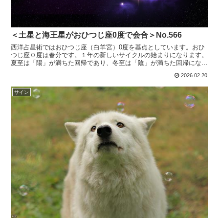
＜土星と海王星がおひつじ座0度で会合＞No.566
西洋占星術ではおひつじ座（白羊宮）0度を基点としています。おひ
つじ座０度は春分です。１年の新しいサイクルの始まりになります。
夏至は「陽」が満ちた回帰であり、冬至は「陰」が満ちた回帰になり
ます。その中間に秋分があります。2026年2月21日A...
2026.02.20
サイン