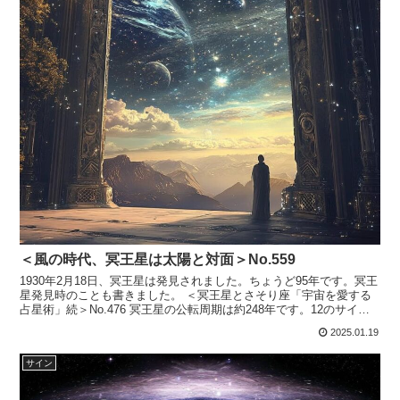
＜風の時代、冥王星は太陽と対面＞No.559
1930年2月18日、冥王星は発見されました。ちょうど95年です。冥王
星発見時のことも書きました。 ＜冥王星とさそり座「宇宙を愛する
占星術」続＞No.476 冥王星の公転周期は約248年です。12のサイン
（星座宮） を約248年かけて一周す...
2025.01.19
サイン