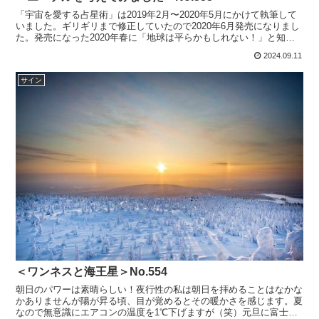
「宇宙を愛する占星術」は2019年2月〜2020年5月にかけて執筆して
いました。ギリギリまで修正していたので2020年6月発売になりまし
た。発売になった2020年春に「地球は平らかもしれない！」と知っ
たのでこの本はそれまでのNASAの宇宙情...
2024.09.11
サイン
＜ワンネスと海王星＞No.554
朝日のパワーは素晴らしい！夜行性の私は朝日を拝めることはなかな
かありませんが陽が昇る頃、目が覚めるとその暖かさを感じます。夏
なので無意識にエアコンの温度を1℃下げますが（笑）元旦に富士山