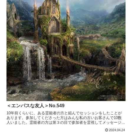
＜エンパスな友人＞No.549
10年前くらいに、ある霊能者の方と組んでセッションをしたことが
あります。参加してくださった方はみんな私の古いお客さんで10数
人いました。霊能者の方は第３の目で参加者を霊視してメッセージを
伝えていきます。私は「場」の提供とそれを補佐しました。...
2024.04.24