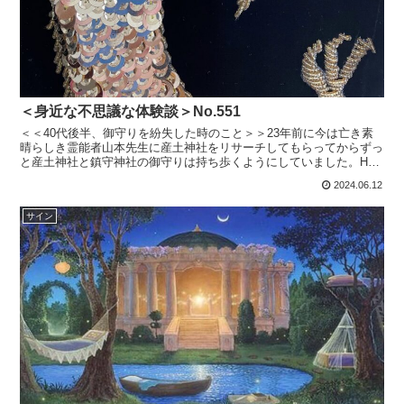
＜身近な不思議な体験談＞No.551
＜＜40代後半、御守りを紛失した時のこと＞＞23年前に今は亡き素
晴らしき霊能者山本先生に産土神社をリサーチしてもらってからずっ
と産土神社と鎮守神社の御守りは持ち歩くようにしていました。HP
より『「産土神社」「鎮守神社」「産土神社」（うぶすな...
2024.06.12
サイン