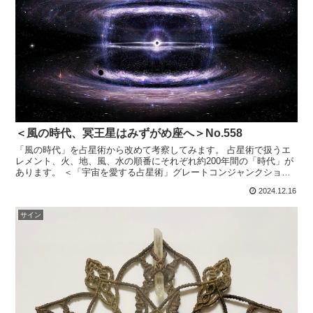
＜風の時代、冥王星はみずがめ座へ＞No.558
「風の時代」を占星術から改めて考察してみます。 占星術で扱うエ
レメント、火、地、風、水の順番にそれぞれ約200年間の「時代」が
あります。 ＜「宇宙を愛する占星術」グレートコンジャンクション
＞No.472 上記から『西洋占星術では木星と土星が...
2024.12.16
サイン