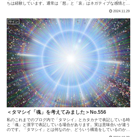
ちは経験しています。通常は「怒」と「哀」はネガティブな感情と認
識されますが今回この４つをポジティブに捉えて考えてみた...
2024.11.29
サイン
＜タマシイ「魂」を考えてみました＞No.556
私のこれまでのブログ内で「タマシイ」とカタカナで表記している時
と「魂」と漢字で表記している場合があります。実は意味合いが違う
のです。「タマシイ」とは何なのか、どういう構造をしているのか、
考えてみます。 私たちの原初のタマシイは宇宙に最初生ま...