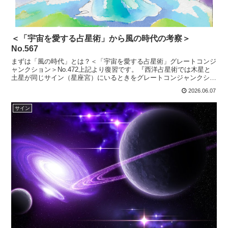
＜「宇宙を愛する占星術」から風の時代の考察＞
No.567
まずは「風の時代」とは？＜「宇宙を愛する占星術」グレートコンジ
ャンクション＞No.472上記より復習です。『西洋占星術では木星と
土星が同じサイン（星座宮）にいるときをグレートコンジャンクショ
ンと呼びます。木星の公転周期は約12年、土星の公転...
2026.06.07
サイン