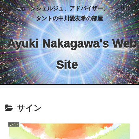
多次元コンシェルジュ、アドバイザー、コンサル
タントの中川愛友希の部屋
Ayuki Nakagawa's Web
Site
サイン
サイン