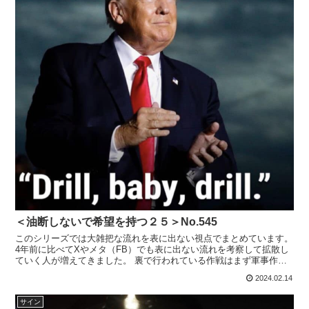
＜油断しないで希望を持つ２５＞No.545
このシリーズでは大雑把な流れを表に出ない視点でまとめています。
4年前に比べてXやメタ（FB）でも表に出ない流れを考察して拡散し
ていく人が増えてきました。 裏で行われている作戦はまず軍事作戦
であるということを理解していないとなりません。それに...
2024.02.14
サイン