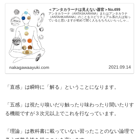
＜アンタカラーナは見えない器官＞No.499
アンタカラーナ（ANTASKARANA）またはアンタカラナ
（ANTAHKARANA）のことをスピリチュアル系の人は知っ
ていると思いますが初めて聞く人ももちろんいらっしゃい
ますよね、 ＜コロナはミロクか ５次元脳で次元上昇中＞
No.485上記...
2021.09.14
nakagawaayuki.com
「直感」は瞬時に「解る」ということになります。
「五感」は視たり嗅いだり触ったり味わったり聞いたりす
る機能ですが３次元以上でこれを行なっています。
「理論」は教科書に載っていない習ったことのない論理で