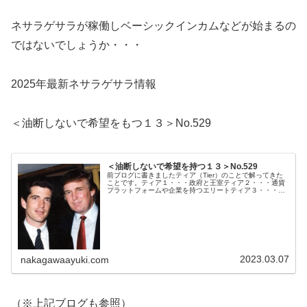
ネサラゲサラが稼働しベーシックインカムなどが始まるの
ではないでしょうか・・・
2025年最新ネサラゲサラ情報
＜油断しないで希望をもつ１３＞No.529
＜油断しないで希望を持つ１３＞No.529
前ブログに書きましたティア（Tier）のことで解ってきた
ことです。ティア１・・・政府と王室ティア２・・・通貨
プラットフォームや企業を持つエリートティア３・・・大
規模な教会グループティア４・・・インテルに注目するネ
ット民ティア５・・・一般人G...
2023.03.07
nakagawaayuki.com
（※上記ブログも参照）