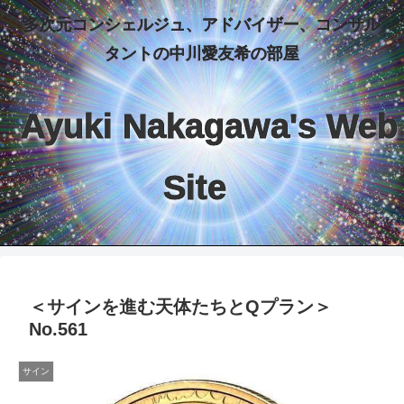
多次元コンシェルジュ、アドバイザー、コンサル
タントの中川愛友希の部屋
Ayuki Nakagawa's Web
Site
＜サインを進む天体たちとQプラン＞
No.561
サイン