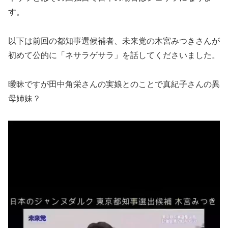
す。
以下は前回の都知事選候補者、未来党の木宮みつきさんが
初めて公的に「ネサラゲサラ」を話してくださいました。
曖昧ですが田中角栄さんの実娘とのことで真紀子さんの異
母姉妹？
動
画
プ
レ
ー
ヤ
ー