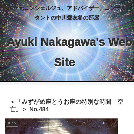
多次元コンシェルジュ、アドバイザー、コンサル
タントの中川愛友希の部屋
Ayuki Nakagawa's Web
Site
＜「みずがめ座とうお座の特別な時間「空
亡」＞ No.484
サイン