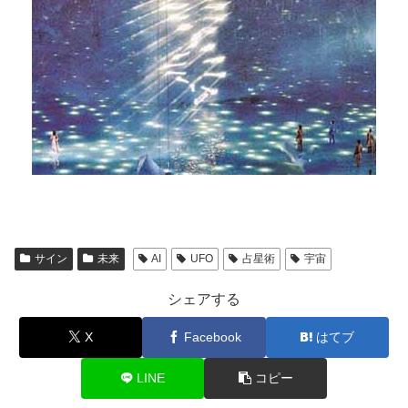
サイン
未来
AI
UFO
占星術
宇宙
シェアする
X
Facebook
はてブ
LINE
コピー