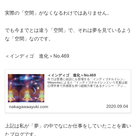
実際の「空間」がなくなるわけではありません。
でも今までとは違う「空間」で、それは夢を見ているよう
な「空間」なのです。
＜インディゴ 進化＞
No.469
＜インディゴ 進化＞No.469
今では普通に会話にも登場する「インディゴチルドレン」
Wikipediaによると『インディゴチルドレンという言葉は超
心理学者で共感覚を持つ超能力者であるナンシー・アン・
タピーによって1970年代に名付けられた。インディゴチル
ドレンの代表的な特...
2020.09.04
nakagawaayuki.com
上記は私が「夢」の中でなにか仕事をしていたことを書い
たブログです。