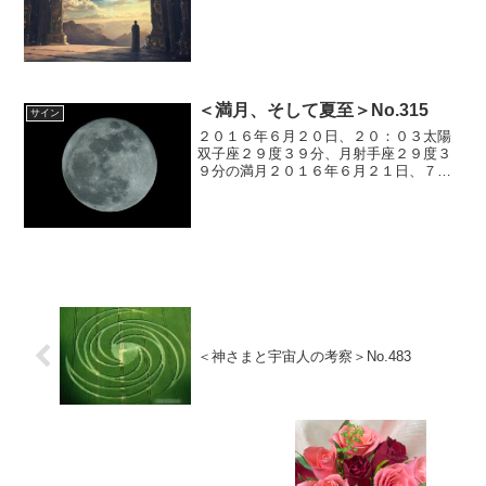
で発見されてから、まだ１度も一周して
いません...
＜満月、そして夏至＞No.315
サイン
２０１６年６月２０日、２０：０３太陽
双子座２９度３９分、月射手座２９度３
９分の満月２０１６年６月２１日、７：
３５太陽はかに座０度入り、夏至を迎え
ました。満月と夏至が重なるのは４９年
ぶりだそうです。西洋占星術の１２星座
とは、地球を中心に天空３６０度を３０
度ずつ区切って黄道にある１２の星座
の...
＜神さまと宇宙人の考察＞No.483