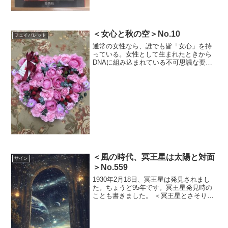
＜女心と秋の空＞No.10
フェイバレット
通常の女性なら、誰でも皆「女心」を持
っている。女性として生まれたときから
DNAに組み込まれている不可思議な要素
「女心」は、特定の男性に反応し、愛す
ることを仕事のように全うしようする。
女性は愛する男性がいると、自分がどん
なに忙しいときでも決して忘れない。し
かし男性は自分の仕事が忙しいと例え...
＜風の時代、冥王星は太陽と対面
サイン
＞No.559
1930年2月18日、冥王星は発見されまし
た。ちょうど95年です。冥王星発見時の
ことも書きました。 ＜冥王星とさそり座
「宇宙を愛する占星術」続＞No.476 冥王
星の公転周期は約248年です。12のサイン
（星座宮） を約248年かけて一周するの