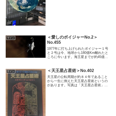
す。マグニチュードによる地震の規模を
TNT換算というのを用いて解りやすくし
ています。TNT換算というのは爆薬の爆
発などで放出さ...
＜愛しのボイジャーNo.2＞
サイン
No.455
1977年に打ち上げられたボイジャー１号
と２号は今、地球から180億Km離れたと
ころに今います。海王星までが約45億Km
なのでずーーっと遠くですが光でいくと
17時間くらいです。私たちの住む３次元
の世界は「オールトの雲」までしかない
＜天王星占星術＞No.402
サイン
のでは・・・と科学的根拠はないです
天王星の公転周期が約８４年であること
が、思っています。つまり...
から一生に例えた天王星占星術というの
があります。写真は「天王星占星術」ル
ネ・ヴァン・ダール・ワタナベ氏、１９
７９年の著書です。自分の生まれた時の
天王星の位置から宇宙曼荼羅なるものを
作成するのです。この本を参考に天王星
の角度からまとめてみました。１４
才・...