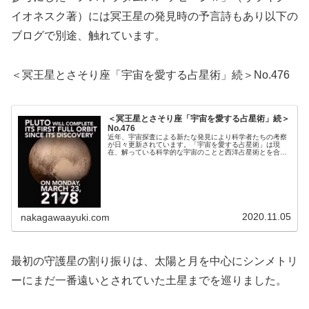
イオネスク著）には冥王星の発見時の予言詩もあり以下の
ブログで別途、触れています。
＜冥王星とさそり座「宇宙を愛する占星術」続＞
No.476
＜冥王星とさそり座「宇宙を愛する占星術」続＞
No.476
近年、宇宙探査による新たな発見により科学者たちの考察
が日々更新されています。「宇宙を愛する占星術」は現
在、解っている科学的な宇宙のことと西洋占星術とを合わ
せた独自の考察を書きました。その中で特別なのはノスト
ラダムスの予言を引用したことです。...
2020.11.05
nakagawaayuki.com
最初の守護星の割り振りは、太陽と月を中心にシンメトリ
ーにまだ一番遠いとされていた土星までを巡りました。