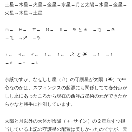
土星
←
木星
←
火星
←
金星
←
水星
←
月と太陽
→
水星
→
金星
→
火星
→
木星
→
土星
♒
←
♓
←
♈
←
♉
←
♊
←
♋
と
♌
→
♍
→
♎
→
♏
→
♐
→
♑
♄
←
♃
←
♂
←
♀
←
☿
←
🌙
と ☀
→
☿
→
♀
→
♂
→
♃
→
♄
余談ですが、なぜしし座（
♌
）の守護星が太陽（☀）で中
心なのかは、スフィンクスの起源にも関係してて春分点が
しし座にあったころから現在の西洋占星術の元ができたか
らかなと勝手に推測しています。
太陽と月以外の天体が陰陽（＋
−
サイン）の２星座ずつ担
当している上記の守護星の配置は美しかったのですが、天