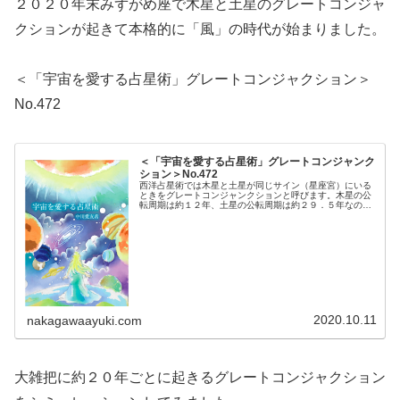
２０２０年末みずがめ座で木星と土星のグレートコンジャ
クションが起きて本格的に「風」の時代が始まりました。
＜「宇宙を愛する占星術」グレートコンジャクション＞
No.472
＜「宇宙を愛する占星術」グレートコンジャンク
ション＞No.472
西洋占星術では木星と土星が同じサイン（星座宮）にいる
ときをグレートコンジャンクションと呼びます。木星の公
転周期は約１２年、土星の公転周期は約２９．５年なので
約２０年に１度、起こります。西暦ではわかりやすく２０
年ごとの末尾「０」の年が目安にな...
2020.10.11
nakagawaayuki.com
大雑把に約２０年ごとに起きるグレートコンジャクション