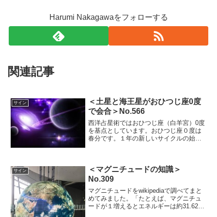
Harumi Nakagawaをフォローする
関連記事
＜土星と海王星がおひつじ座0度
サイン
で会合＞No.566
西洋占星術ではおひつじ座（白羊宮）0度
を基点としています。おひつじ座０度は
春分です。１年の新しいサイクルの始ま
りになります。夏至は「陽」が満ちた回
帰であり、冬至は「陰」が満ちた回帰に
なります。その中間に秋分があります。
＜マグニチュードの知識＞
2026年2月21日AM02:01 おひつじ座0度に
サイン
土星と海王星が会合...
No.309
マグニチュードをwikipediaで調べてまと
めてみました。「たとえば、マグニチュ
ードが１増えるとエネルギーは約31.62
倍、２増えると1000倍となる」とありま