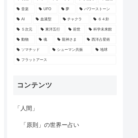
音楽
UFO
夢
パワーストーン
AI
血液型
チャクラ
６４卦
５次元
東洋五行
前世
科学未来館
動物
魂
龍神さま
西洋占星術
ソマチッド
シューマン共振
地球
フラットアース
コンテンツ
「人間」
「原則」の世界ー占い