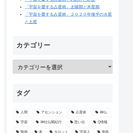
「宇宙を愛する占星術」太陽期と木星期
「宇宙を愛する占星術」２０２０年後半の火星
と土星
カテゴリー
タグ
人間
アセンション
占星術
神仏
宇宙
神社仏閣紀行
思い出
Q情報
映画
本
タロット
宇宙人
漫画